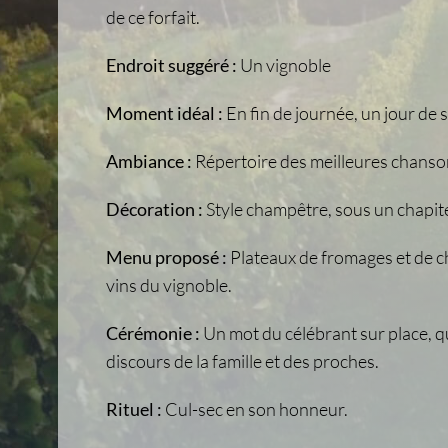
de ce forfait.
Endroit suggéré :
Un vignoble
Moment idéal :
En fin de journée, un jour de
Ambiance :
Répertoire des meilleures chanso
Décoration :
Style champêtre, sous un chapite
Menu proposé :
Plateaux de fromages et de 
vins du vignoble.
Cérémonie :
Un mot du célébrant sur place, qu
discours de la famille et des proches.
Rituel :
Cul-sec en son honneur.