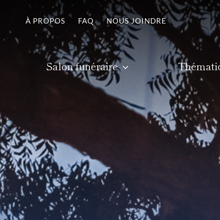
Passer
À PROPOS
FAQ
NOUS JOINDRE
au
contenu
Salon funéraire
Thémati