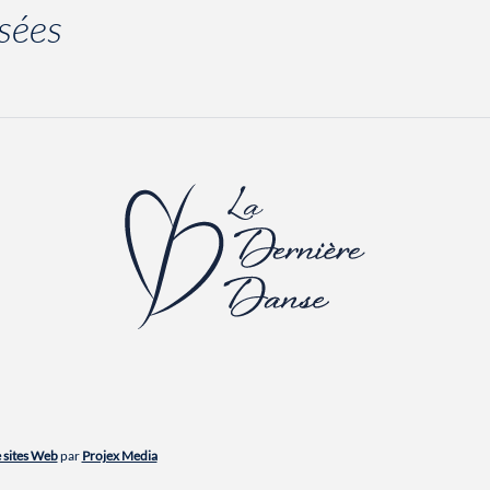
sées
 sites Web
par
Projex Media