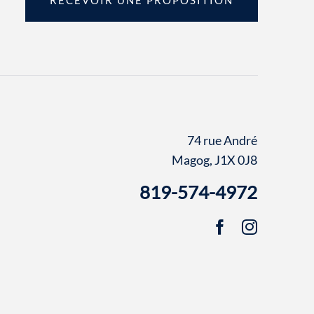
74 rue André
Magog, J1X 0J8
819-574-4972